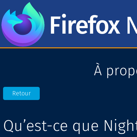
Firefox
N
À prop
Retour
Qu’est-ce que Night